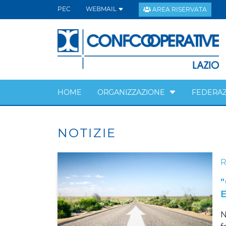
PEC
WEBMAIL
AREA RISERVATA
HOME
ORGANIZZAZIONE
FEDERAZ
NOTIZIE
N