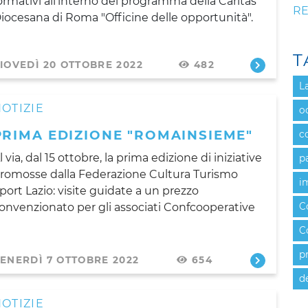
ormativi all'interno del programma della Caritas
RE
iocesana di Roma "Officine delle opportunità".
T
IOVEDÌ 20 OTTOBRE 2022
482
L
OTIZIE
o
PRIMA EDIZIONE "ROMAINSIEME"
c
l via, dal 15 ottobre, la prima edizione di iniziative
p
romosse dalla Federazione Cultura Turismo
i
port Lazio: visite guidate a un prezzo
onvenzionato per gli associati Confcooperative
C
C
p
ENERDÌ 7 OTTOBRE 2022
654
d
OTIZIE