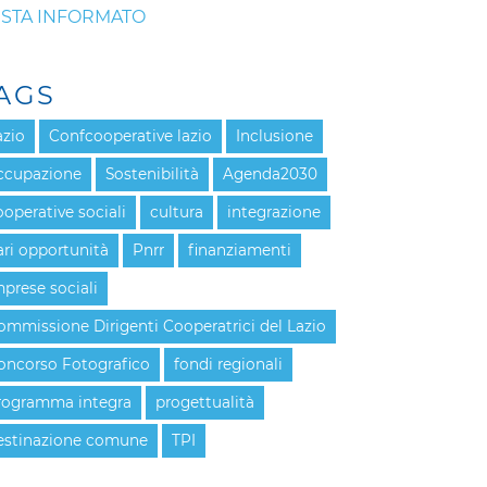
STA INFORMATO
AGS
azio
Confcooperative lazio
Inclusione
ccupazione
Sostenibilità
Agenda2030
ooperative sociali
cultura
integrazione
ari opportunità
Pnrr
finanziamenti
mprese sociali
ommissione Dirigenti Cooperatrici del Lazio
oncorso Fotografico
fondi regionali
rogramma integra
progettualità
estinazione comune
TPI