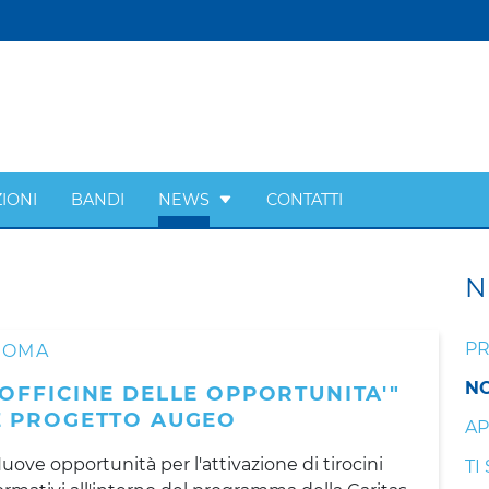
IONI
BANDI
NEWS
CONTATTI
N
PR
ROMA
NO
"OFFICINE DELLE OPPORTUNITA'"
E PROGETTO AUGEO
AP
uove opportunità per l'attivazione di tirocini
TI