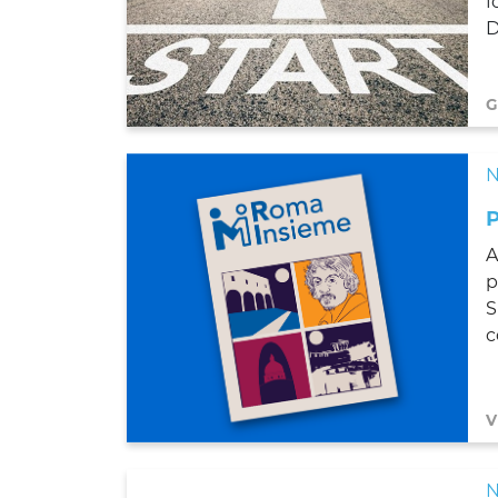
f
D
G
N
A
p
S
c
V
N