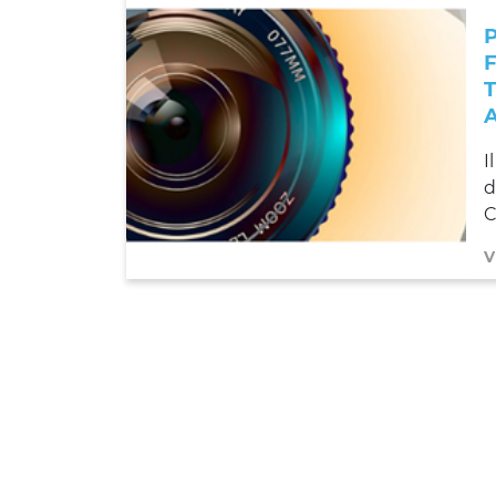
I
d
C
V