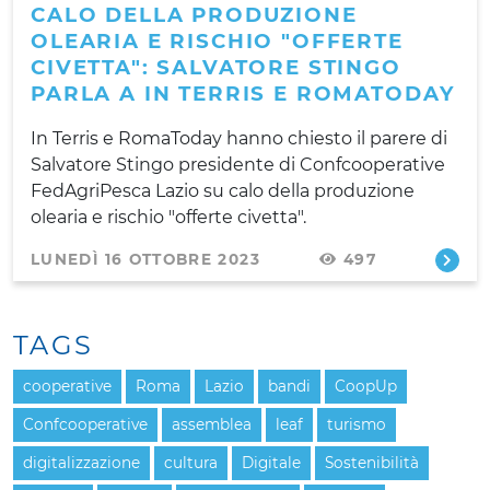
CALO DELLA PRODUZIONE
OLEARIA E RISCHIO "OFFERTE
CIVETTA": SALVATORE STINGO
PARLA A IN TERRIS E ROMATODAY
In Terris e RomaToday hanno chiesto il parere di
Salvatore Stingo presidente di Confcooperative
FedAgriPesca Lazio su calo della produzione
olearia e rischio "offerte civetta".
LUNEDÌ 16 OTTOBRE 2023
497
TAGS
cooperative
Roma
Lazio
bandi
CoopUp
Confcooperative
assemblea
leaf
turismo
digitalizzazione
cultura
Digitale
Sostenibilità