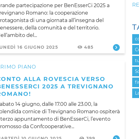
RE
rande partecipazione per BenEsserCi 2025 a
revignano Romano: la cooperazione
rotagonista di una giornata all’insegna del
T
enessere, della comunità e del territorio.
ell’ambito del...
c
UNEDÌ 16 GIUGNO 2025
485
C
t
PRIMO PIANO
S
CONTO ALLA ROVESCIA VERSO
f
BENESSERCI 2025 A TREVIGNANO
ROMANO!
L
abato 14 giugno, dalle 17.00 alle 23.00, la
plendida cornice di Trevignano Romano ospiterà
l terzo appuntamento di BenEsserCi, l’evento
romosso da Confcooperative...
ARTEDÌ 10 GIUGNO 2025
399