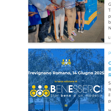
G
T
p
b
N
L
S
s
i
p
M