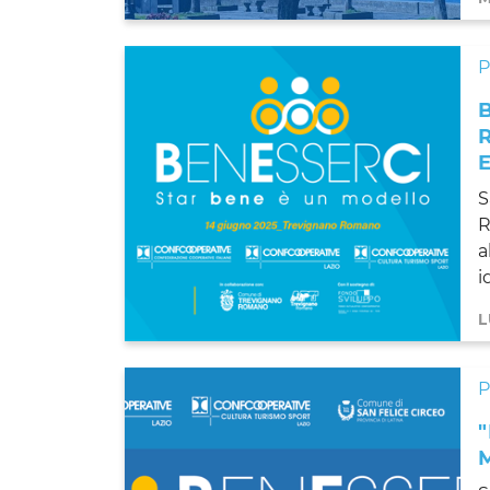
S
R
a
i
L