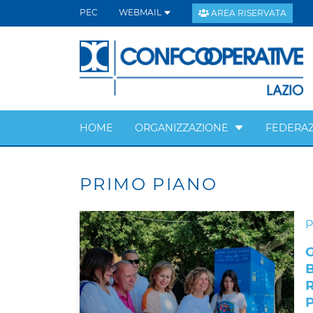
PEC
WEBMAIL
AREA RISERVATA
HOME
ORGANIZZAZIONE
FEDERAZ
PRIMO PIANO