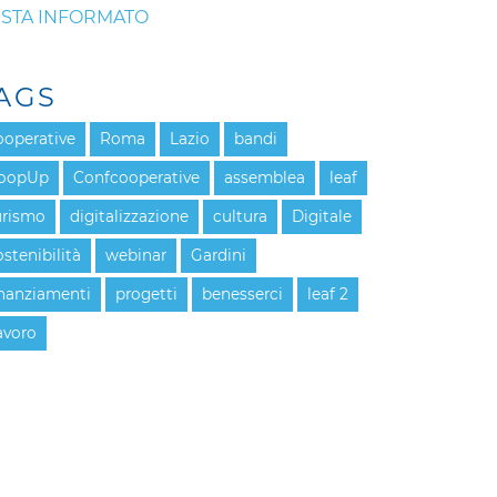
STA INFORMATO
AGS
ooperative
Roma
Lazio
bandi
oopUp
Confcooperative
assemblea
leaf
urismo
digitalizzazione
cultura
Digitale
ostenibilità
webinar
Gardini
inanziamenti
progetti
benesserci
leaf 2
avoro