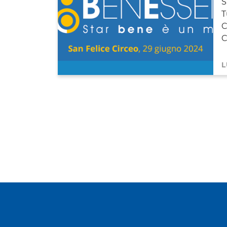
S
T
C
C
L