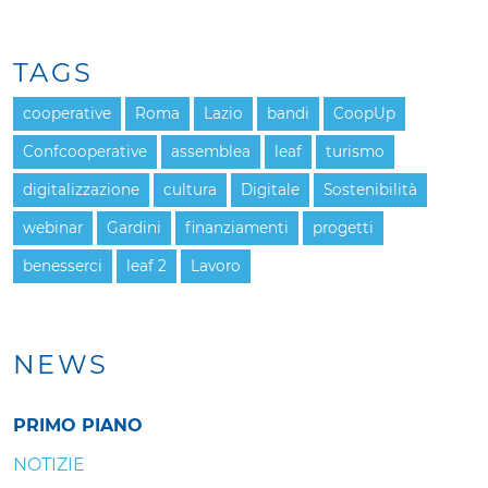
TAGS
cooperative
Roma
Lazio
bandi
CoopUp
Confcooperative
assemblea
leaf
turismo
digitalizzazione
cultura
Digitale
Sostenibilità
webinar
Gardini
finanziamenti
progetti
benesserci
leaf 2
Lavoro
NEWS
PRIMO PIANO
NOTIZIE