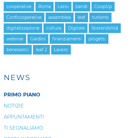
cooperative
Roma
Lazio
bandi
CoopUp
Confcooperative
assemblea
leaf
turismo
digitalizzazione
cultura
Digitale
Sostenibilità
webinar
Gardini
finanziamenti
progetti
benesserci
leaf 2
Lavoro
NEWS
PRIMO PIANO
NOTIZIE
APPUNTAMENTI
TI SEGNALIAMO