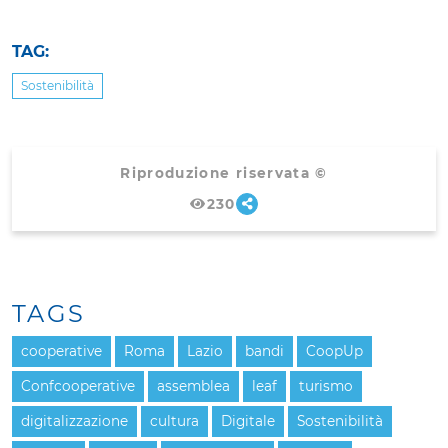
TAG:
Sostenibilità
Riproduzione riservata ©
230
TAGS
cooperative
Roma
Lazio
bandi
CoopUp
Confcooperative
assemblea
leaf
turismo
digitalizzazione
cultura
Digitale
Sostenibilità