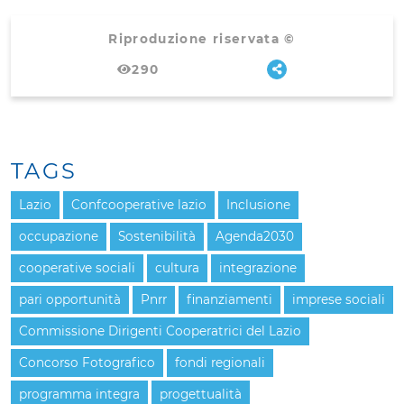
Riproduzione riservata ©
290
TAGS
Lazio
Confcooperative lazio
Inclusione
occupazione
Sostenibilità
Agenda2030
cooperative sociali
cultura
integrazione
pari opportunità
Pnrr
finanziamenti
imprese sociali
Commissione Dirigenti Cooperatrici del Lazio
Concorso Fotografico
fondi regionali
programma integra
progettualità