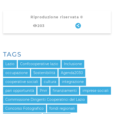
Riproduzione riservata ©
203
TAGS
Lazio
Confcooperative lazio
Inclusione
occupazione
Sostenibilità
Agenda2030
cooperative sociali
cultura
integrazione
pari opportunità
Pnrr
finanziamenti
imprese sociali
Commissione Dirigenti Cooperatrici del Lazio
Concorso Fotografico
fondi regionali